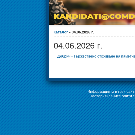
Вие сте тук
Каталог
» 04.06.2026 г.
04.06.2026 г.
Добрич
- Тържествено откриване на паметна
Информацията в този сайт 
Неоторизираните опити за