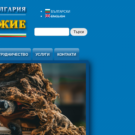
БЪЛГАРСКИ
ENGLISH
ФОРМА ЗА
ТЪРСИ
ТЪРСЕНЕ
ТРУДНИЧЕСТВО
УСЛУГИ
КОНТАКТИ