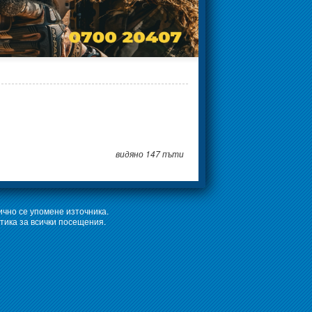
видяно 147 пъти
ично се упомене източника.
тика за всички посещения.