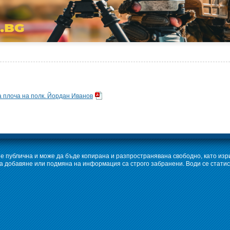
 плоча на полк. Йордан Иванов
е публична и може да бъде копирана и разпространявана свободно, като изр
 добавяне или подмяна на информация са строго забранени. Води се статис