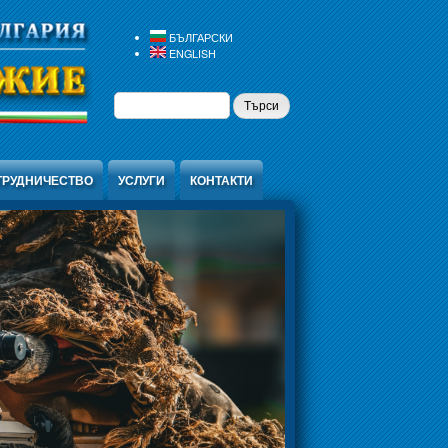
БЪЛГАРСКИ
ENGLISH
ФОРМА ЗА
ТЪРСИ
ТЪРСЕНЕ
ТРУДНИЧЕСТВО
УСЛУГИ
КОНТАКТИ