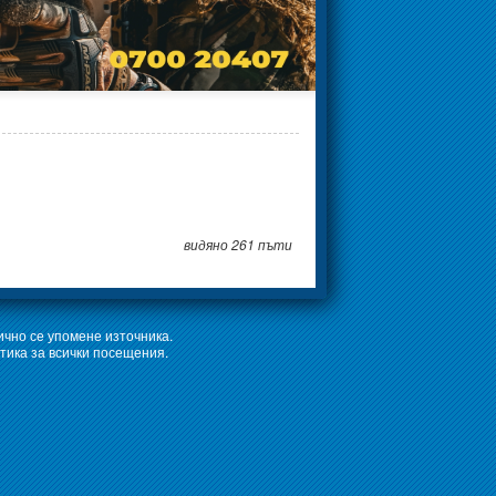
видяно 261 пъти
ично се упомене източника.
тика за всички посещения.