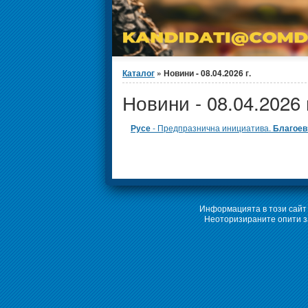
Вие сте тук
Каталог
» Новини - 08.04.2026 г.
Новини - 08.04.2026 
Русе
- Предпразнична инициатива.
Благоев
Информацията в този сайт 
Неоторизираните опити за