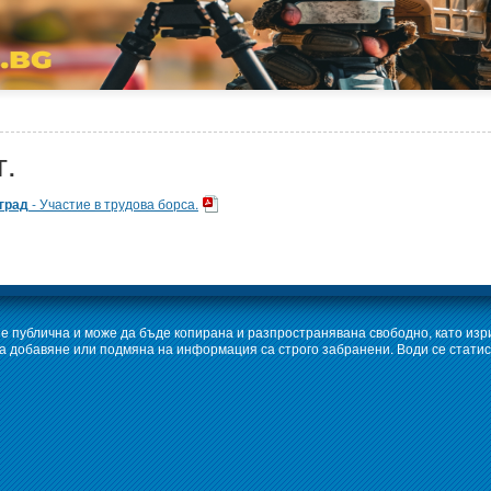
г.
град
- Участие в трудова борса.
е публична и може да бъде копирана и разпространявана свободно, като изр
 добавяне или подмяна на информация са строго забранени. Води се статис