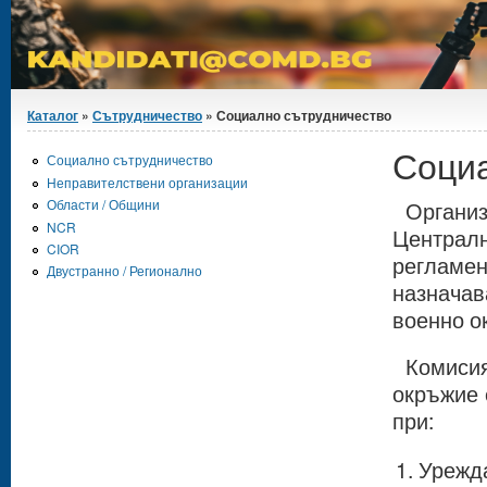
Вие сте тук
Каталог
»
Сътрудничество
» Социално сътрудничество
Социа
Социално сътрудничество
Неправителствени организации
Области / Общини
Органи
NCR
Централн
CIOR
регламе
Двустранно / Регионално
назначав
военно о
Комиси
окръжие 
при:
Урежд