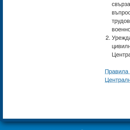
свърз
въпро
трудо
военно
Урежд
цивилн
Центра
Правила 
Централн