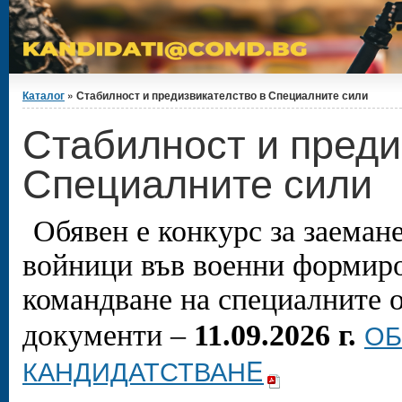
Вие сте тук
Каталог
» Стабилност и предизвикателство в Специалните сили
Стабилност и преди
Специалните сили
Обявен е конкурс за заеман
войници
във военни формиро
командване на специалните 
ОБ
документи –
11.09.2026 г.
КАНДИДАТСТВАНE