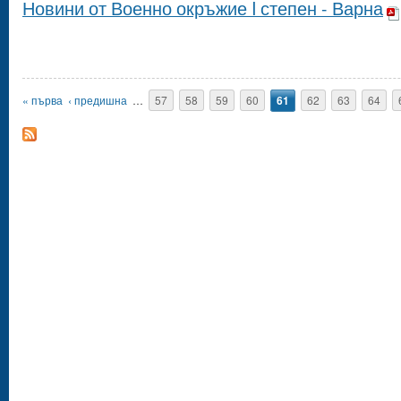
Новини от Военно окръжие I степен - Варна
Страници
« първа
‹ предишна
…
57
58
59
60
61
62
63
64