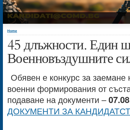
You are here
Home
45 длъжности. Един ш
Военновъздушните си
Обявен е конкурс за заемане
военни формирования от съста
подаване на документи –
07.08
ДОКУМЕНТИ ЗА КАНДИДАТС